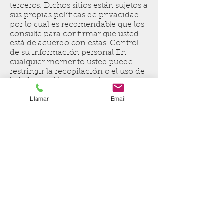
terceros. Dichos sitios están sujetos a
sus propias políticas de privacidad
por lo cual es recomendable que los
consulte para confirmar que usted
está de acuerdo con estas. Control
de su información personal En
cualquier momento usted puede
restringir la recopilación o el uso de
la información personal que es
proporcionada a nuestro sitio web.
Llamar
Email
Cada vez que se le solicite rellenar
un formulario, como el de alta de
usuario, puede marcar o desmarcar
la opción de recibir información por
correo electrónico. En caso de que
haya marcado la opción de recibir
nuestro boletín o publicidad usted
puede cancelarla en cualquier
momento. Esta compañía no
venderá, cederá ni distribuirá la
información personal que es
recopilada sin su consentimiento,
salvo que sea requerido por un juez